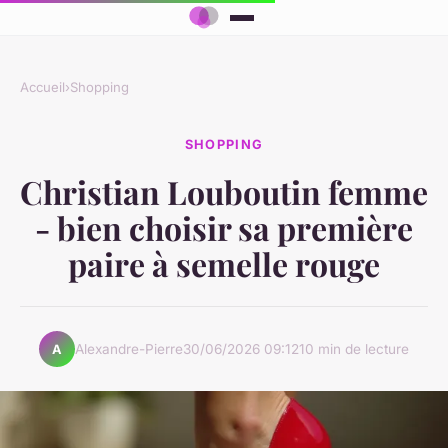
Accueil
›
Shopping
SHOPPING
Christian Louboutin femme
- bien choisir sa première
paire à semelle rouge
Alexandre-Pierre
30/06/2026 09:12
10 min de lecture
A