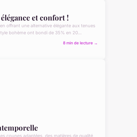
légance et confort !
 offrant une alternative élégante aux tenues
 style bohème ont bondi de 35% en 20...
8 min de lecture →
intemporelle
 des coupes adaptées, des matières de qualité