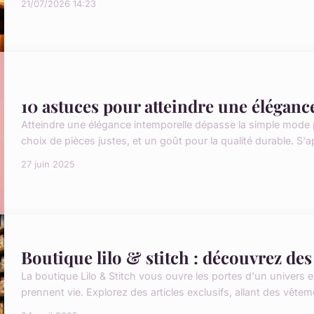
21/07/2026 14:23
10 astuces pour atteindre une éléganc
Atteindre une élégance intemporelle dépasse la simple mode 
choix de pièces justes, et un goût pour la qualité durable. S'a
27 juin 2025
Boutique lilo & stitch : découvrez de
La boutique Lilo & Stitch vous ouvre les portes d'un univers 
prennent vie. Explorez des articles exclusifs, allant des vêteme