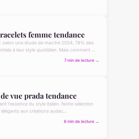
 bracelets femme tendance
 : selon une étude de marché 2024, 78% des
els à leur style quotidien. Mais comment ...
7 min de lecture →
 de vue prada tendance
ant l'essence du style italien. Notre sélection
 élégants aux créations audac...
6 min de lecture →