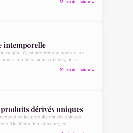
13 min de lecture →
e intemporelle
passagère. C'est adopter une posture, un
ppuyer sur des basiques raffinés, des...
10 min de lecture →
s produits dérivés uniques
enchanté où les produits dérivés uniques
nts à la décoration intérieure, en...