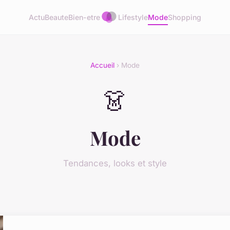
Actu
Beaute
Bien-etre
Lifestyle
Mode
Shopping
Accueil
› Mode
👗
Mode
Tendances, looks et style