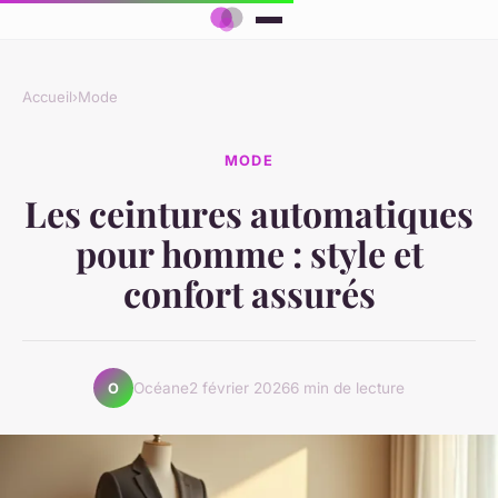
Accueil
›
Mode
MODE
Les ceintures automatiques
pour homme : style et
confort assurés
Océane
2 février 2026
6 min de lecture
O