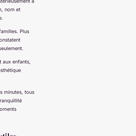
stérieusement à
m, nom et
e.
amilles. Plus
onstatent
 seulement.
t aux enfants,
esthétique
s minutes, tous
anquillité
 moments