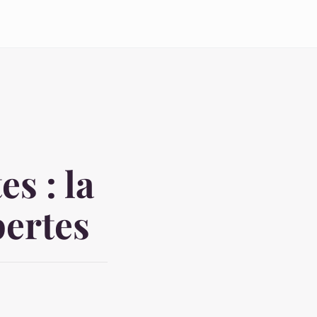
s : la
pertes