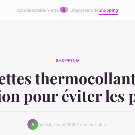
Actu
Beaute
Bien-etre
Lifestyle
Mode
Shopping
SHOPPING
ettes thermocollante
ion pour éviter les 
Anaïs
5 janvier 2026
7 min de lecture
A