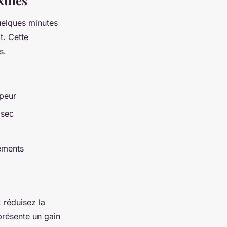
tiles
uelques minutes
t. Cette
s.
apeur
 sec
ements
: réduisez la
présente un gain