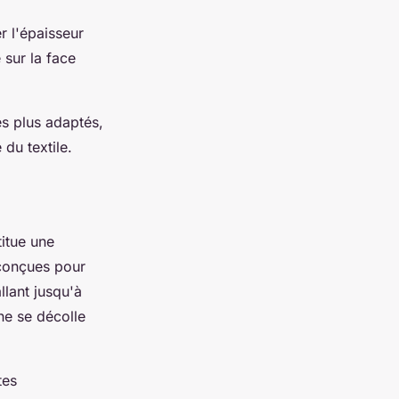
r l'épaisseur
 sur la face
es plus adaptés,
du textile.
itue une
 conçues pour
lant jusqu'à
ne se décolle
tes