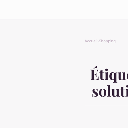
Accueil
›
Shopping
Étiqu
solut