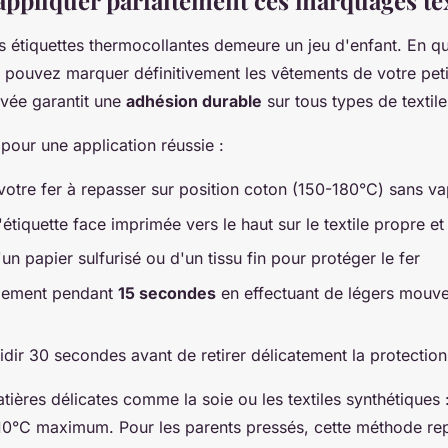
pliquer parfaitement ces marquages tex
es étiquettes thermocollantes demeure un jeu d'enfant. En q
 pouvez marquer définitivement les vêtements de votre peti
vée garantit une
adhésion durable
sur tous types de textile
 pour une application réussie :
votre fer à repasser sur position coton (150-180°C) sans v
'étiquette face imprimée vers le haut sur le textile propre et
n papier sulfurisé ou d'un tissu fin pour protéger le fer
mement pendant
15 secondes
en effectuant de légers mouv
idir 30 secondes avant de retirer délicatement la protection
tières délicates comme la soie ou les textiles synthétiques 
10°C maximum. Pour les parents pressés, cette méthode re